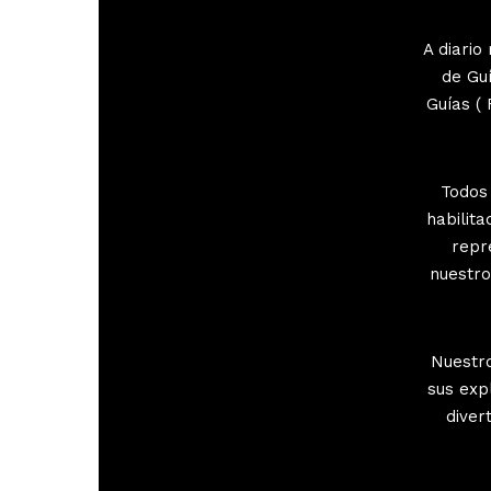
A diario
de Gu
Guías (
Todos
habilit
repr
nuestro
Nuestro
sus exp
diver