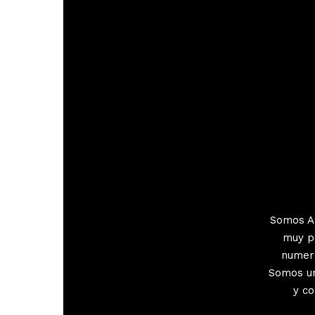
Somos AG
muy pr
numero
Somos un
y co