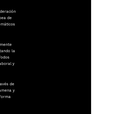
ederación
pea de
emáticos
amente
tando la
Todos
aboral y
ravés de
 amena y
 forma