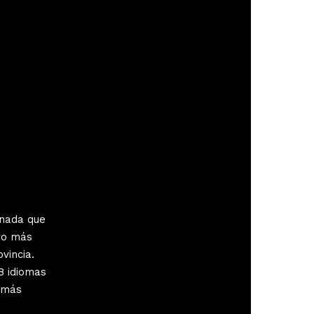
anada que
ivo más
vincia.
8 idiomas
s más