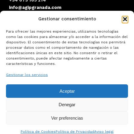
info@agipgranada.com
Gestionar consentimiento
AGIP Granada
Para ofrecer las mejores experiencias, utilizamos tecnologías
como las cookies para almacenar y/o acceder a la información del
dispositivo. El consentimiento de estas tecnologías nos permitirá
procesar datos como el comportamiento de navegación o las
identificaciones únicas en este sitio. No consentir o retirar el
consentimiento, puede afectar negativamente a ciertas
Asociación de Guías Intérpretes del Patrimonio de
características y funciones.
Granada. info@agipgranada.com
Gestionar los servicios
Síguenos en Redes
Aceptar
Denegar
Ver preferencias
Aviso legal
Política de Privacidad
Política de Cookies
Política de Cookies
Política de Privacidad
Aviso legal
© Asociación de Guías Oficiales de Granada