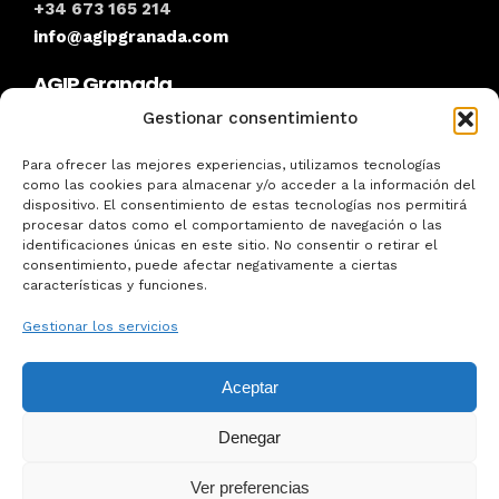
+34 673 165 214
info@agipgranada.com
AGIP Granada
Gestionar consentimiento
Para ofrecer las mejores experiencias, utilizamos tecnologías
como las cookies para almacenar y/o acceder a la información del
dispositivo. El consentimiento de estas tecnologías nos permitirá
procesar datos como el comportamiento de navegación o las
Asociación de Guías Intérpretes del Patrimonio de
identificaciones únicas en este sitio. No consentir o retirar el
Granada. info@agipgranada.com
consentimiento, puede afectar negativamente a ciertas
características y funciones.
Síguenos en Redes
Gestionar los servicios
Aceptar
Denegar
Aviso legal
Política de Privacidad
Política de Cookies
Ver preferencias